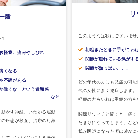
リ
一般
このような症状はございませ
か？
朝起きたときに手がこわ
お怪我、痛みやしびれ
関節が腫れている気がす
関節が熱っぽい、、、
痛くなる
や不調がある
どの年代の方にも発症の可能
んか違うな」という違和感
代の女性に多く発症します。
など
軽症の方もいれば重症の方も
を動かす神経、いわゆる運動
関節リウマチと聞くと「痛く
ての疾患が検査、治療の対象
たきりになってしまう」など
私が医師になった頃は確かに
対してレントゲンによる画像