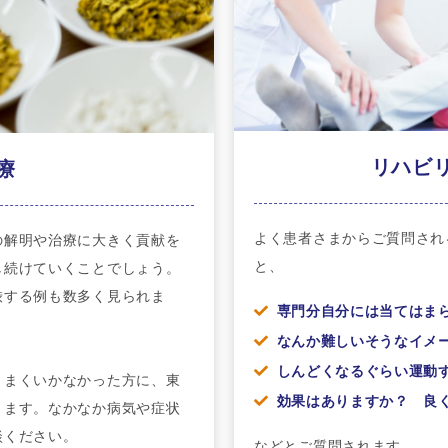
リハビ
療
よく患者さまからご質問され
の解明や治療に大きく貢献を
と、
し続けていくことでしょう。
渋する例も数多く見られま
専門分自分には当てはま
なんか難しいそうなイメ
しんどくなるぐらい運動
うまくいかなかった方に、東
効果はありますか？ 良
ります。なかなか病気や症状
談ください。
などとご質問されます 。